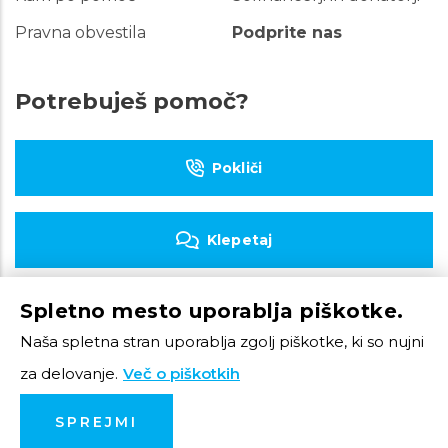
Pravna obvestila
Podprite nas
Potrebuješ pomoč?
Pokliči
Klepetaj
Spletno mesto uporablja piškotke.
Piši e-pošto
Naša spletna stran uporablja zgolj piškotke, ki so nujni
za delovanje.
Več o piškotkih
© 2023 Tom Telefon
SPREJMI
Produkcija: Creatim