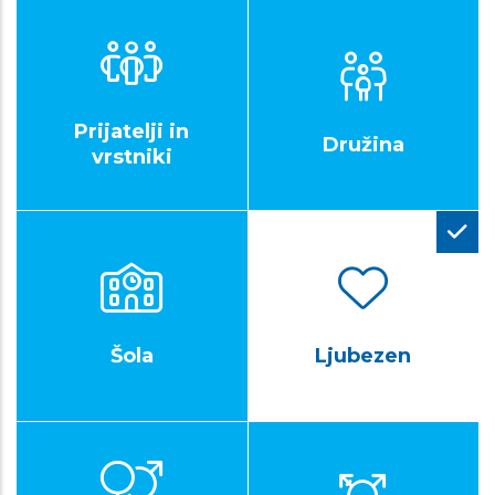
Prijatelji in
Družina
vrstniki
Šola
Ljubezen