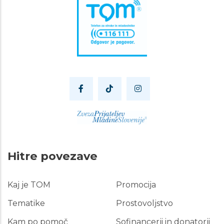
Hitre povezave
Kaj je TOM
Promocija
Hitre
povezave
Tematike
Prostovoljstvo
Kam po pomoč
Sofinancerji in donatorji