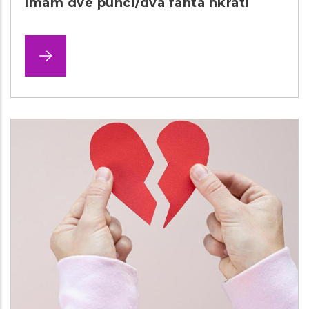
Imam dve punci/dva fanta hkrati