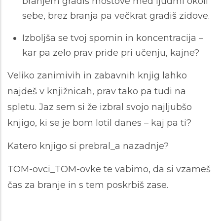
branjem gradiš mostove med ljudmi okoli
sebe, brez branja pa večkrat gradiš zidove.
Izboljša se tvoj spomin in koncentracija –
kar pa zelo prav pride pri učenju, kajne?
Veliko zanimivih in zabavnih knjig lahko
najdeš v knjižnicah, prav tako pa tudi na
spletu. Jaz sem si že izbral svojo najljubšo
knjigo, ki se je bom lotil danes – kaj pa ti?
Katero knjigo si prebral_a nazadnje?
TOM-ovci_TOM-ovke te vabimo, da si vzameš
čas za branje in s tem poskrbiš zase.