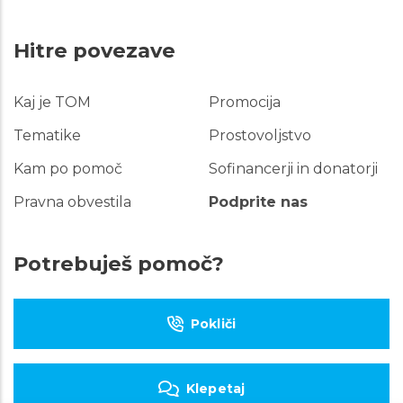
Hitre povezave
Kaj je TOM
Promocija
Hitre
povezave
Tematike
Prostovoljstvo
Kam po pomoč
Sofinancerji in donatorji
Pravna obvestila
Podprite nas
Potrebuješ pomoč?
Pokliči
Klepetaj