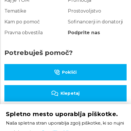
Kaj je TOM
Promocija
Hitre
povezave
Tematike
Prostovoljstvo
Kam po pomoč
Sofinancerji in donatorji
Pravna obvestila
Podprite nas
Potrebuješ pomoč?
Pokliči
Klepetaj
Spletno mesto uporablja piškotke.
Piši e-pošto
Naša spletna stran uporablja zgolj piškotke, ki so nujni