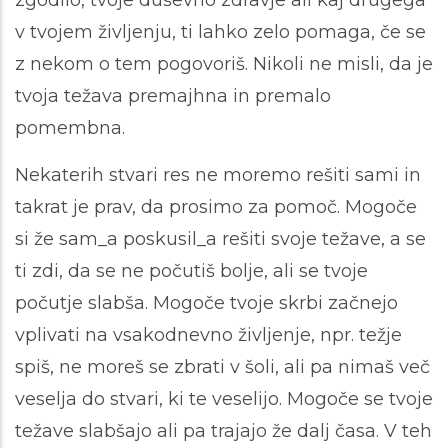
zgodilo, tvoje duševno zdravje ali kaj drugega
v tvojem življenju, ti lahko zelo pomaga, če se
z nekom o tem pogovoriš. Nikoli ne misli, da je
tvoja težava premajhna in premalo
pomembna.
Nekaterih stvari res ne moremo rešiti sami in
takrat je prav, da prosimo za pomoč. Mogoče
si že sam_a poskusil_a rešiti svoje težave, a se
ti zdi, da se ne počutiš bolje, ali se tvoje
počutje slabša. Mogoče tvoje skrbi začnejo
vplivati na vsakodnevno življenje, npr. težje
spiš, ne moreš se zbrati v šoli, ali pa nimaš več
veselja do stvari, ki te veselijo. Mogoče se tvoje
težave slabšajo ali pa trajajo že dalj časa. V teh