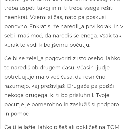
treba uspeti takoj in ni ti treba vsega rešiti
naenkrat. Vzemi si čas, nato pa poskusi
ponovno. Enkrat si že naredil_a prvi korak, in v
sebi imaš moč, da narediš še enega. Vsak tak
korak te vodi k boljšemu počutju.
Če bi se želel_a pogovoriti z isto osebo, lahko
to narediš ob drugem času. Včasih ljudje
potrebujejo malo več časa, da resnično
razumejo, kaj preživljaš. Drugače pa poišči
nekoga drugega, ki ti bo prisluhnil. Tvoje
počutje je pomembno in zaslužiš si podporo
in pomoč.
Če ti je lažje, lahko pišeš ali pokličeš na TOM