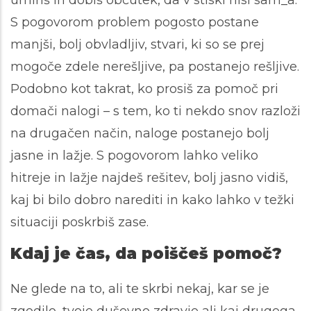
umiriš in dobiš občutek, da v stiski nisi sam_a.
S pogovorom problem pogosto postane
manjši, bolj obvladljiv, stvari, ki so se prej
mogoče zdele nerešljive, pa postanejo rešljive.
Podobno kot takrat, ko prosiš za pomoč pri
domači nalogi – s tem, ko ti nekdo snov razloži
na drugačen način, naloge postanejo bolj
jasne in lažje.
S pogovorom lahko veliko
hitreje in lažje najdeš rešitev, bolj
jasno vidiš,
kaj bi bilo dobro narediti in kako lahko v težki
situaciji poskrbiš zase.
Kdaj je čas, da poiščeš pomoč?
Ne glede na to, ali te skrbi nekaj, kar se je