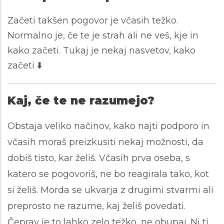
Začeti takšen pogovor je včasih težko.
Normalno je, če te je strah ali ne veš, kje in
kako začeti. Tukaj je nekaj nasvetov, kako
začeti ⬇️
Kaj, če te ne razumejo?
Obstaja veliko načinov, kako najti podporo in
včasih moraš preizkusiti nekaj možnosti, da
dobiš tisto, kar želiš. Včasih prva oseba, s
katero se pogovoriš, ne bo reagirala tako, kot
si želiš. Morda se ukvarja z drugimi stvarmi ali
preprosto ne razume, kaj želiš povedati.
Čeprav je to lahko zelo težko, ne obupaj. Ni ti