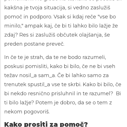
kakšna je tvoja situacija, si vedno zaslužiš
pomoč in podporo. Vsak si kdaj reče "vse bo
minilo," ampak kaj, če bi ti lahko bilo lažje že
zdaj? Res si zaslužiš občutek olajšanja, še
preden postane preveč.
In če te je strah, da te ne bodo razumeli,
poskusi pomisliti, kako bi bilo, če ne bi vseh
težav nosil_a sam_a. Če bi lahko samo za
trenutek spustil_a vse te skrbi. Kako bi bilo, če
bi nekdo resnično prisluhnil in te razumel? Bi
ti bilo lažje? Potem je dobro, da se o tem z
nekom pogovoriš.
Kako prositi za pomoč?