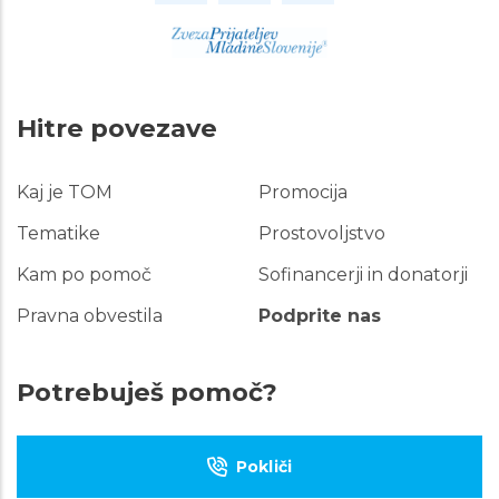
Hitre povezave
Kaj je TOM
Promocija
Hitre
povezave
Tematike
Prostovoljstvo
Kam po pomoč
Sofinancerji in donatorji
Pravna obvestila
Podprite nas
Potrebuješ pomoč?
Pokliči