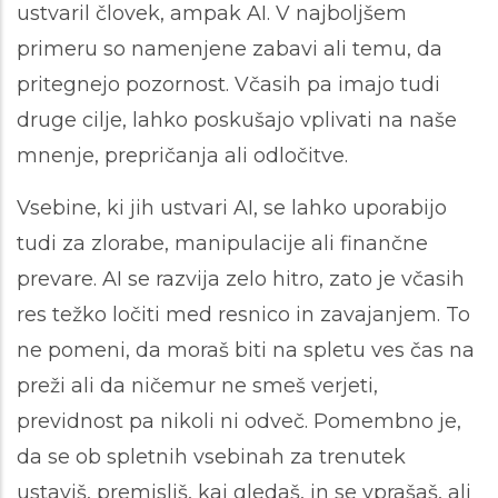
ustvaril človek, ampak AI. V najboljšem
primeru so namenjene zabavi ali temu, da
pritegnejo pozornost. Včasih pa imajo tudi
druge cilje, lahko poskušajo vplivati na naše
mnenje, prepričanja ali odločitve.
Vsebine, ki jih ustvari AI, se lahko uporabijo
tudi za zlorabe, manipulacije ali finančne
prevare. AI se razvija zelo hitro, zato je včasih
res težko ločiti med resnico in zavajanjem. To
ne pomeni, da moraš biti na spletu ves čas na
preži ali da ničemur ne smeš verjeti,
previdnost pa nikoli ni odveč. Pomembno je,
da se ob spletnih vsebinah za trenutek
ustaviš, premisliš, kaj gledaš, in se vprašaš, ali