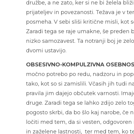
družbe, a ne zato, ker si ne bi želela bli
prijateljev in povezanosti. Težava je v te
posmeha. V sebi sliši kritične misli, kot 
Zaradi tega se raje umakne, še preden bi
nizko samozavest. Ta notranji boj je zelo 
dvomi ustavijo.
OBSESIVNO-KOMPULZIVNA OSEBNO
močno potrebo po redu, nadzoru in popol
tako, kot so si zamislili. Včasih jih tudi 
pravila jim dajejo občutek varnosti. Ima
druge. Zaradi tega se lahko zdijo zelo tog
pogosto skrbi, da bo šlo kaj narobe, 
ločiti med tem, da si vesten, odgovoren in
in zaželene lastnosti, ter med tem, ko t