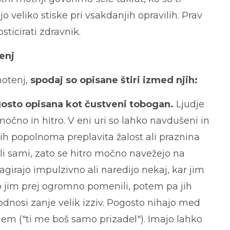
o veliko stiske pri vsakdanjih opravilih. Prav
icirati zdravnik.
enj
motenj,
spodaj so opisane štiri izmed njih:
o opisana kot čustveni tobogan.
Ljudje
močno in hitro. V eni uri so lahko navdušeni in
jih popo
lnoma preplavita žalost ali praznina
li sami, zato se hitro močno navežejo na
agirajo impulzivno ali naredijo nekaj, kar jim
 so jim prej ogromno pomenili, potem pa jih
odnosi zanje velik izziv. Pogosto nihajo med
ranjem ("ti me boš samo prizadel"). Imajo lahko