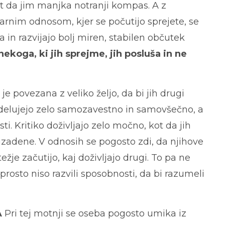
ot da jim manjka notranji kompas. A z
rnim odnosom, kjer se počutijo sprejete, se
 in razvijajo bolj miren, stabilen občutek
koga, ki jih sprejme, jih posluša in ne
je povezana z veliko željo, da bi jih drugi
 delujejo zelo samozavestno in samovšečno, a
ti. Kritiko doživljajo zelo močno, kot da jih
izadene. V odnosih se pogosto zdi, da njihove
žje začutijo, kaj doživljajo drugi. To pa ne
eprosto niso razvili sposobnosti, da bi razumeli
A
Pri tej motnji se oseba pogosto umika iz