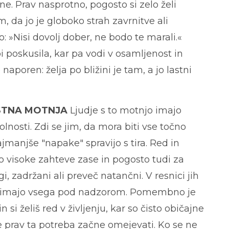
žine. Prav nasprotno, pogosto si zelo želi
m, da jo je globoko strah zavrnitve ali
so: »Nisi dovolj dober, ne bodo te marali.«
 poskusila, kar pa vodi v osamljenost in
naporen: želja po bližini je tam, a jo lastni
STNA MOTNJA
Ljudje s to motnjo imajo
nosti. Zdi se jim, da mora biti vse točno
najmanjše "napake" spravijo s tira. Red in
jo visoke zahteve zase in pogosto tudi za
i, zadržani ali preveč natančni. V resnici jih
če nimajo vsega pod nadzorom. Pomembno je
 si želiš red v življenju, kar so čisto običajne
e prav ta potreba začne omejevati. Ko se ne