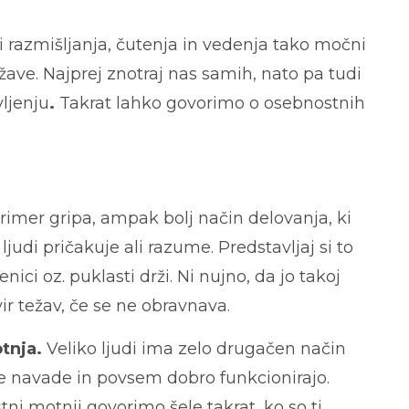
i razmišljanja, čutenja in vedenja tako močni
žave. Najprej znotraj nas samih, nato pa tudi
ljenju
.
Takrat lahko govorimo o osebnostnih
imer gripa, ampak bolj način delovanja, ki
 ljudi pričakuje ali razume. Predstavljaj si to
nici oz. puklasti drži. Ni nujno, da jo takoj
r težav, če se ne obravnava.
otnja.
Veliko ljudi ima zelo drugačen način
ne navade in povsem dobro funkcionirajo.
ni motnji govorimo šele takrat, ko so ti