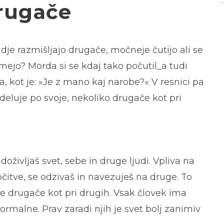
drugače
judje razmišljajo drugače, močneje čutijo ali se
umejo? Morda si se kdaj tako počutil_a tudi
a, kot je: »Je z mano kaj narobe?« V resnici pa
 deluje po svoje, nekoliko drugače kot pri
oživljaš svet, sebe in druge ljudi. Vpliva na
očitve, se odzivaš in navezuješ na druge. To
je drugače kot pri drugih. Vsak človek ima
ormalne. Prav zaradi njih je svet bolj
zanimiv