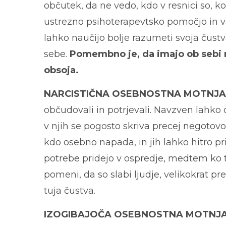
občutek, da ne vedo, kdo v resnici so, k
ustrezno psihoterapevtsko pomočjo in va
lahko naučijo bolje razumeti svoja čustva
sebe.
Pomembno je, da imajo ob sebi ne
obsoja.
NARCISTIČNA OSEBNOSTNA MOTNJA
občudovali in potrjevali. Navzven lahko
v njih se pogosto skriva precej negotovos
kdo osebno napada, in jih lahko hitro pr
potrebe pridejo v ospredje, medtem ko te
pomeni, da so slabi ljudje, velikokrat pr
tuja čustva.
IZOGIBAJOČA OSEBNOSTNA MOTNJ