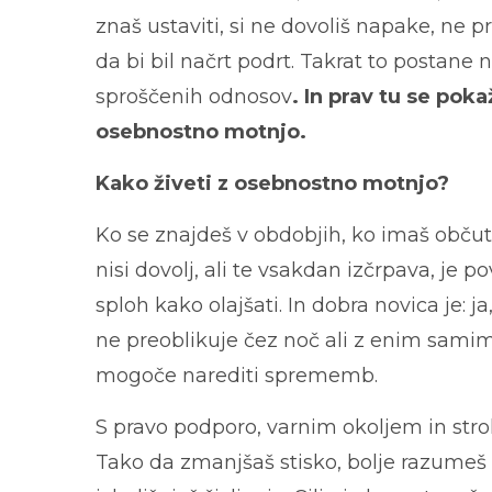
znaš ustaviti, si ne dovoliš napake, ne p
da bi bil načrt podrt. Takrat to postane n
sproščenih odnosov
.
In prav tu se poka
osebnostno motnjo.
Kako živeti z osebnostno motnjo?
Ko se znajdeš v obdobjih, ko imaš občutek
nisi dovolj, ali te vsakdan izčrpava, je 
sploh kako olajšati. In dobra novica je: j
ne preoblikuje čez noč ali z enim sam
mogoče narediti sprememb.
S pravo podporo, varnim okoljem in stro
Tako da zmanjšaš stisko, bolje razumeš 