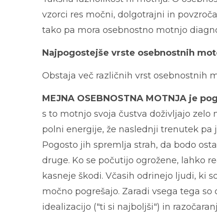
vzorci res močni, dolgotrajni in povzročaj
tako pa mora osebnostno motnjo diagnost
Najpogostejše vrste osebnostnih mot
Obstaja več različnih vrst osebnostnih 
MEJNA OSEBNOSTNA MOTNJA je pogost
s to motnjo svoja čustva doživljajo zelo 
polni energije, že naslednji trenutek pa 
Pogosto jih spremlja strah, da bodo osta
druge. Ko se počutijo ogrožene, lahko re
kasneje škodi. Včasih odrinejo ljudi, ki
močno pogrešajo
. Zaradi vsega tega so 
idealizacijo ("ti si najboljši") in razoča