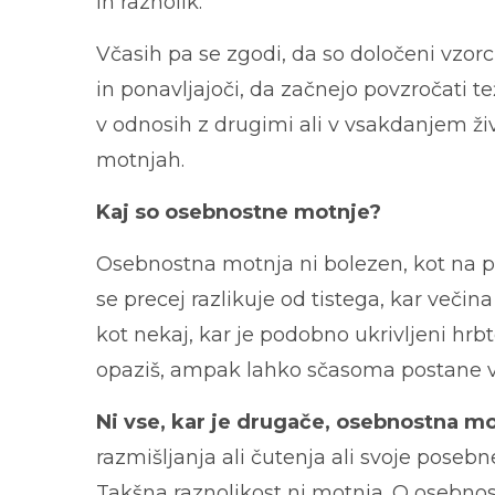
in raznolik.
Včasih pa se zgodi, da so določeni vzorc
in ponavljajoči, da začnejo povzročati te
v odnosih z drugimi ali v vsakdanjem živ
motnjah.
Kaj so osebnostne motnje?
Osebnostna motnja ni bolezen, kot na pr
se precej razlikuje od tistega, kar večina
kot nekaj, kar je podobno ukrivljeni hrbte
opaziš, ampak lahko sčasoma postane vi
Ni vse, kar je drugače, osebnostna m
razmišljanja ali čutenja ali svoje poseb
Takšna raznolikost ni motnja. O osebnost