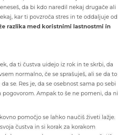
reneseš, da bi kdo naredil nekaj drugače ali
ekaj, kar ti povzroča stres in te oddaljuje od
že razlika med koristnimi lastnostmi in
, da ti čustva uidejo iz rok in te skrbi, da
povsem normalno, če se sprašuješ, ali se da to
a, da se. Res je, da se osebnost sama po sebi
im pogovorom. Ampak to še ne pomeni, da ni
kovno pomočjo se lahko naučiš živeti lažje.
svoja čustva in si korak za korakom