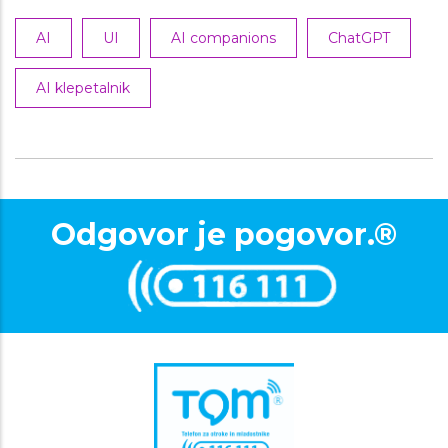
AI
UI
AI companions
ChatGPT
AI klepetalnik
Odgovor je pogovor.®