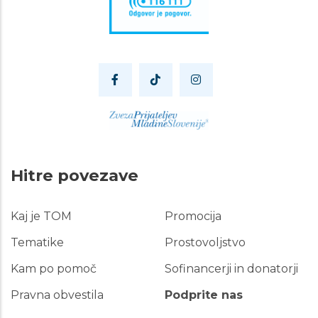
Hitre povezave
Kaj je TOM
Promocija
Hitre
povezave
Tematike
Prostovoljstvo
Kam po pomoč
Sofinancerji in donatorji
Pravna obvestila
Podprite nas