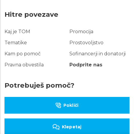
Hitre povezave
Kaj je TOM
Promocija
Hitre
povezave
Tematike
Prostovoljstvo
Kam po pomoč
Sofinancerji in donatorji
Pravna obvestila
Podprite nas
Potrebuješ pomoč?
Pokliči
Klepetaj