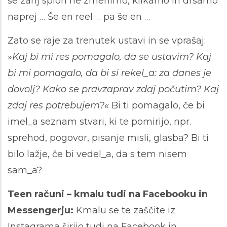
se zanj sploh ne zmenimo, klikamo in drsamo
naprej … Še en reel … pa še en …
Zato se raje za trenutek ustavi in se vprašaj:
»
Kaj bi mi res pomagalo, da se ustavim? Kaj
bi mi pomagalo, da bi si rekel_a: za danes je
dovolj? Kako se pravzaprav zdaj počutim? Kaj
zdaj res potrebujem?«
Bi ti pomagalo, če bi
imel_a seznam stvari, ki te pomirijo, npr.
sprehod, pogovor, pisanje misli, glasba? Bi ti
bilo lažje, če bi vedel_a, da s tem nisem
sam_a?
Teen računi – kmalu tudi na Facebooku in
Messengerju:
Kmalu se te zaščite iz
Instagrama širijo tudi na Facebook in