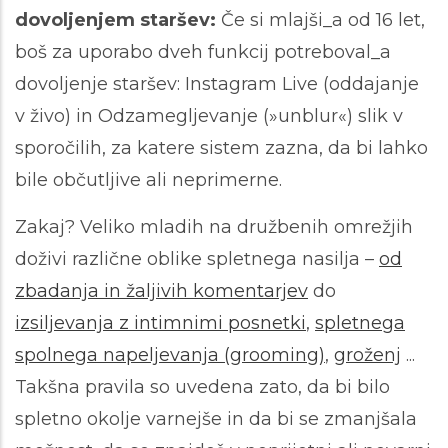
dovoljenjem staršev:
Če si mlajši_a od 16 let,
boš za uporabo dveh funkcij potreboval_a
dovoljenje staršev: Instagram Live (oddajanje
v živo)
in Odzamegljevanje (»unblur«) slik v
sporočilih, za katere sistem zazna, da bi lahko
bile občutljive ali neprimerne.
Zakaj? Veliko mladih na družbenih omrežjih
doživi različne oblike spletnega nasilja –
od
zbadanja in žaljivih komentarjev
do
izsiljevanja z intimnimi posnetki
,
spletnega
spolnega napeljevanja (grooming)
,
groženj
...
Takšna pravila so uvedena zato, da bi bilo
spletno okolje varnejše in da bi se zmanjšala