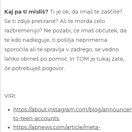
Kaj pa ti misliš?
Ti je ok, da imaš te zaščite?
Se ti zdijo pretirane? Ali te morda celo
razbremenijo?
Ne pozabi, če imaš občutek, da
te kdo nadleguje, ti pošilja neprimerna
sporočila ali te spravlja v zadrego, se vedno
lahko obrneš po pomoč.
In TOM je tukaj zate,
če potrebuješ pogovor.
VIRI:
https://about.instagram.com/blog/announce
to-teen-accounts
,
https://apnews.com/article/meta-