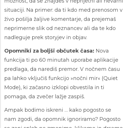
možnost, da se znajdeš v neprijetni ali nevarni
situaciji. Na primer: da ti kdo med prenosom v
živo pošilja žaljive komentarje, da prejemaš
neprimerne slik od neznancev ali da te kdo
nadleguje prek storyjev in objav.
Opomniki za boljši občutek časa:
Nova
funkcija ti po 60 minutah uporabe aplikacije
predlaga, da narediš premor. V nočnem času
pa lahko vključiš funkcijo »nočni mir« (Quiet
Mode), ki začasno izklopi obvestila in ti
pomaga, da zvečer lažje zaspiš.
Ampak bodimo iskreni … kako pogosto se
nam zgodi, da opomnik ignoriramo? Pogosto