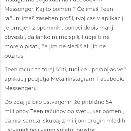
Messenger.
Kaj to pomeni? Če imaš Teen
račun: imaš zaseben profil, tvoj čas v aplikaciji
je omejen z opomniki, ponoči dobiš manj
obvestil, da lahko mirno spiš, ljudje ti ne
morejo pisati, če jim ne slediš ali jih ne
poznaš.
Teen račun te torej ščiti, tudi če uporabljaš več
aplikacij podjetja Meta (Instagram, Facebook,
Messenger).
Do zdaj je bilo ustvarjenih že približno 54
milijonov Teen računov po svetu, kar pomeni,
da nisi sam_a, skupaj z milijoni drugih mladih
ustvarjaš bolj varen spletni prostor.