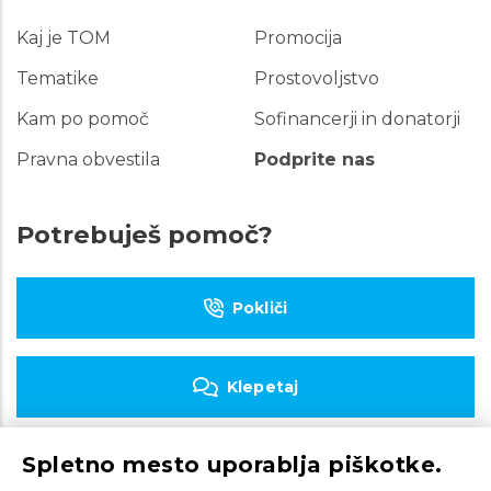
Kaj je TOM
Promocija
Hitre
povezave
Tematike
Prostovoljstvo
Kam po pomoč
Sofinancerji in donatorji
Pravna obvestila
Podprite nas
Potrebuješ pomoč?
Pokliči
Klepetaj
Spletno mesto uporablja piškotke.
Piši e-pošto