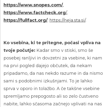
https://www.snopes.com/
,
https://www.factcheck.org
/
,
https://fullfact.org/
.
https://neja.sta.si/
.
Ko vsebina, ki te pritegne, počasi vpliva na
tvoje počutje:
Kadar smo v stiski, smo še
posebej ranljivi in dovzetni za vsebine, ki nam
na prvi pogled dajejo občutek, da nekam
pripadamo, da nas nekdo razume in da nismo
sami s podobnimi izkušnjami. To je lahko
sprva v oporo in tolažbo. A če takšne vsebine
spremljamo prepogosto ali so zelo čustveno
nabite, lahko sčasoma začnejo vplivati na nas