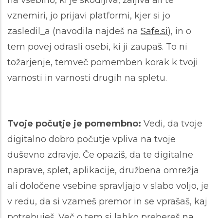
na vsebino, ki je škodljiva, žaljiva ali te
vznemiri, jo prijavi platformi, kjer si jo
zasledil_a (navodila najdeš na
Safe.si
), in o
tem povej odrasli osebi, ki ji zaupaš. To ni
tožarjenje, temveč pomemben korak k tvoji
varnosti in varnosti drugih na spletu.
Tvoje počutje je pomembno:
Vedi, da tvoje
digitalno dobro počutje vpliva na tvoje
duševno zdravje. Če opaziš, da te digitalne
naprave, splet, aplikacije, družbena omrežja
ali določene vsebine spravljajo v slabo voljo, je
v redu, da si vzameš premor in se vprašaš, kaj
potrebuješ. Več o tem si lahko prebereš
na