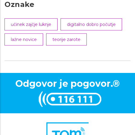
Oznake
učinek zajčje luknje
digitalno dobro počutje
lažne novice
teorije zarote
Odgovor je pogovor.®