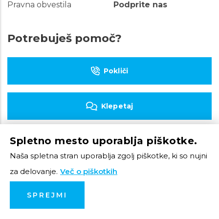
Pravna obvestila
Podprite nas
Potrebuješ pomoč?
Pokliči
Klepetaj
Spletno mesto uporablja piškotke.
Piši e-pošto
Naša spletna stran uporablja zgolj piškotke, ki so nujni
za delovanje.
Več o piškotkih
© 2023 Tom Telefon
SPREJMI
Produkcija: Creatim