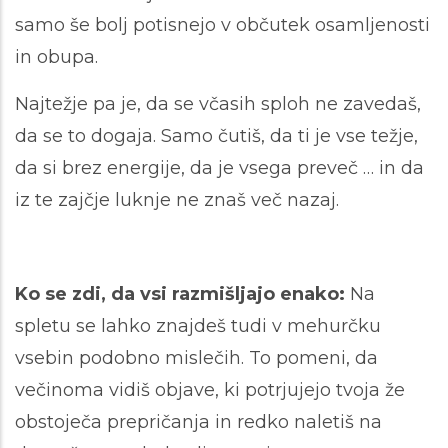
samo še bolj potisnejo v občutek osamljenosti
in obupa.
Najtežje pa je, da se včasih sploh ne zavedaš,
da se to dogaja. Samo čutiš, da ti je vse težje,
da si brez energije, da je vsega preveč … in da
iz te zajčje luknje ne znaš več nazaj.
Ko se zdi, da vsi razmišljajo enako:
Na
spletu se lahko znajdeš tudi v mehurčku
vsebin podobno mislečih. To pomeni, da
večinoma vidiš objave, ki potrjujejo tvoja že
obstoječa prepričanja in redko naletiš na