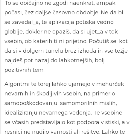
To se običajno ne zgodi naenkrat, ampak
počasi, čez daljše časovno obdobje. Ne da bi
se zavedal_a, te aplikacija potiska vedno
globlje, dokler ne opaziš, da si ujet_a v tok
vsebin, ob katerih ti ni prijetno. Počutiš se, kot
da si v dolgem tunelu brez izhoda in vse težje
najdeš pot nazaj do lahkotnejših, bolj
pozitivnih tem.
Algoritmi te torej lahko ujamejo v mehurček
nevarnih in škodljivih vsebin, na primer o
samopoškodovanju, samomorilnih mislih,
idealiziranju nevarnega vedenja. Te vsebine
se včasih predstavljajo kot podpora v stiski, a v
resnici ne nudijo varnosti ali rešitve. Lahko te