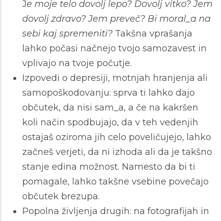
J
e moje telo dovolj lepo? Dovolj vitko? Jem
dovolj zdravo? Jem preveč? Bi moral_a na
sebi kaj spremeniti?
Takšna vprašanja
lahko počasi načnejo tvojo samozavest in
vplivajo na tvoje počutje.
Izpovedi o depresiji, motnjah hranjenja ali
samopoškodovanju: sprva ti lahko dajo
občutek, da nisi sam_a, a če na kakršen
koli način spodbujajo, da v teh vedenjih
ostajaš oziroma jih celo poveličujejo, lahko
začneš verjeti, da ni izhoda ali da je takšno
stanje edina možnost. Namesto da bi ti
pomagale, lahko takšne vsebine povečajo
občutek brezupa.
Popolna življenja drugih: na fotografijah in