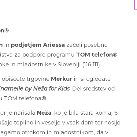
on®
m
in
podjetjem Ariessa
začeli posebno
redstva za podporo programu
TOM telefon®
,
ke in mladostnike v Sloveniji (116 111).
 obiščete trgovine
Merkur
in si ogledate
namelie by Neža for Kids
. Del sredstev od
u TOM telefona®.
or je narisala
Neža
, ko je bila stara komaj 6
šajo toplino in veselje v vsak dom ter nosijo
magamo otrokom in mladostnikom, da v