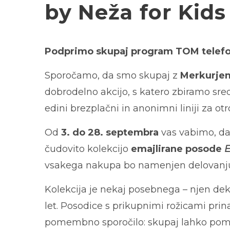
by Neža for Kids
Podprimo skupaj program TOM telef
Sporočamo, da smo skupaj z
Merkurje
dobrodelno akcijo, s katero zbiramo s
edini brezplačni in anonimni liniji za otro
Od
3. do 28. septembra
vas vabimo, da
čudovito kolekcijo
emajlirane posode
E
vsakega nakupa bo namenjen delovanj
Kolekcija je nekaj posebnega – njen dek
let. Posodice s prikupnimi rožicami prina
pomembno sporočilo: skupaj lahko po