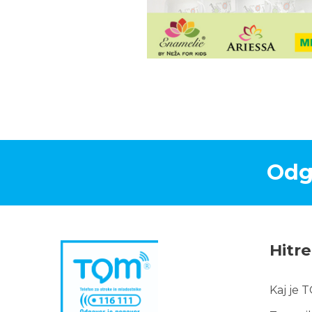
Odg
Hitr
Kaj je 
Hitr