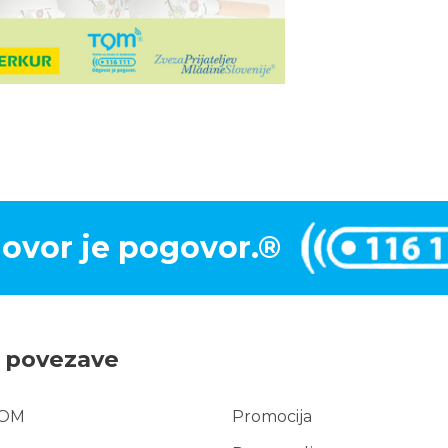
ovor je pogovor.®
e povezave
TOM
Promocija
e