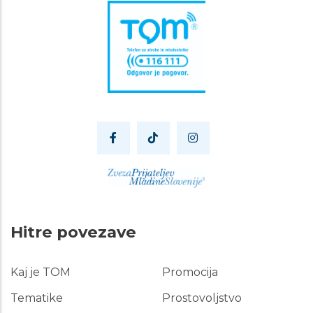
Hitre povezave
Kaj je TOM
Promocija
Hitre
povezave
Tematike
Prostovoljstvo