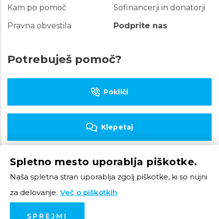
Kam po pomoč
Sofinancerji in donatorji
Pravna obvestila
Podprite nas
Potrebuješ pomoč?
Pokliči
Klepetaj
Spletno mesto uporablja piškotke.
Piši e-pošto
Naša spletna stran uporablja zgolj piškotke, ki so nujni
za delovanje.
Več o piškotkih
© 2023 Tom Telefon
SPREJMI