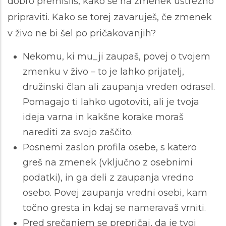
dobro premisliš, kako se na zmenek ustrezno
pripraviti. Kako se torej zavaruješ, če zmenek
v živo ne bi šel po pričakovanjih?
Nekomu, ki mu_ji zaupaš, povej o tvojem
zmenku v živo – to je lahko prijatelj,
družinski član ali zaupanja vreden odrasel.
Pomagajo ti lahko ugotoviti, ali je tvoja
ideja varna in kakšne korake moraš
narediti za svojo zaščito.
Posnemi zaslon profila osebe, s katero
greš na zmenek (vključno z osebnimi
podatki), in ga deli z zaupanja vredno
osebo. Povej zaupanja vredni osebi, kam
točno gresta in kdaj se nameravaš vrniti.
Pred srečanjem se prepričaj, da je tvoj