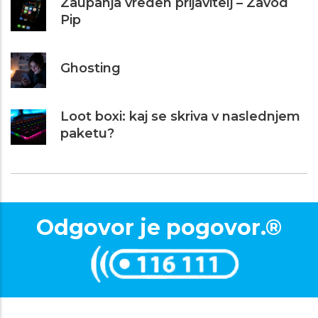
Zaupanja vreden prijavitelj – Zavod
Pip
Ghosting
Loot boxi: kaj se skriva v naslednjem
paketu?
Odgovor je pogovor.®