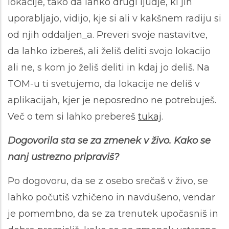
lokacije, tako da lahko drugi ljudje, ki jih
uporabljajo, vidijo, kje si ali v kakšnem radiju si
od njih oddaljen_a. Preveri svoje nastavitve,
da lahko izbereš, ali želiš deliti svojo lokacijo
ali ne, s kom jo želiš deliti in kdaj jo deliš. Na
TOM-u ti svetujemo, da lokacije ne deliš v
aplikacijah, kjer je neposredno ne potrebuješ.
Več o tem si lahko prebereš
tukaj
.
Dogovorila sta se za zmenek v živo. Kako se
nanj ustrezno pripraviš?
Po dogovoru, da se z osebo srečaš v živo, se
lahko počutiš vzhičeno in navdušeno, vendar
je pomembno, da se za trenutek upočasniš in