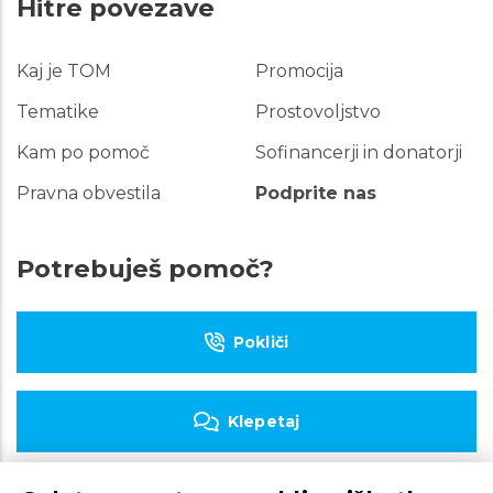
Hitre povezave
Kaj je TOM
Promocija
Hitre
povezave
Tematike
Prostovoljstvo
Kam po pomoč
Sofinancerji in donatorji
Pravna obvestila
Podprite nas
Potrebuješ pomoč?
Pokliči
Klepetaj