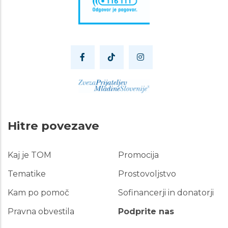
Hitre povezave
Kaj je TOM
Promocija
Hitre
povezave
Tematike
Prostovoljstvo
Kam po pomoč
Sofinancerji in donatorji
Pravna obvestila
Podprite nas