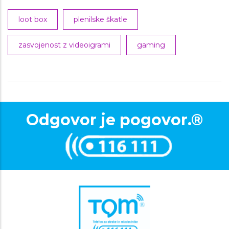
loot box
plenilske škatle
zasvojenost z videoigrami
gaming
Odgovor je pogovor.®