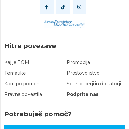
Hitre povezave
Kaj je TOM
Promocija
Hitre
povezave
Tematike
Prostovoljstvo
Kam po pomoč
Sofinancerji in donatorji
Pravna obvestila
Podprite nas
Potrebuješ pomoč?