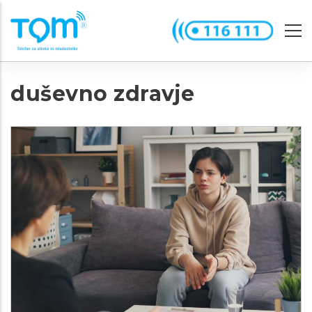
Skip
to
main
content
duševno zdravje