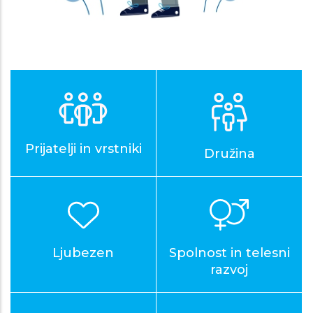
Prijatelji in vrstniki
Družina
Ljubezen
Spolnost in telesni
razvoj