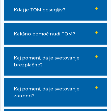
Ful je boljši občutek k nekomu poveš
Kdaj je TOM dosegljiv?
vse kar ti leži na srcu, kakor da bi
dvigoval uteži in jih pol ves olajšan
spustil. … Najlepša hvala, da ste si
Kakšno pomoč nudi TOM?
vzela ta čas, ki bi ga lahko velik boljše
preživela, zame, da si me poslušala,
ker mi to res velik pomen. Ful mi je
Kaj pomeni, da je svetovanje
lažje, pač hvala ker ste! Hvala ker ste
brezplačno?
iz mene izvlekla vse te pozitivne stvari
ki jih sama verjetno ne bi mogla. Ful
hvala! :D
Kaj pomeni, da je svetovanje
zaupno?