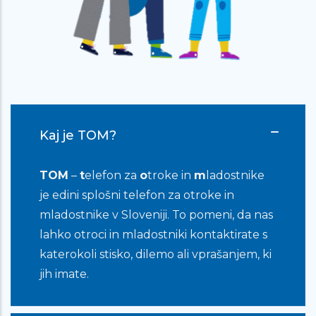
me ne jemljejo resno, kot me ne
mama. Upam, da kar sem napisal, ni
prevelika zmešnjava. Vem, da niste
psihologi, a že samo to, da nekomu
pišem (kot sem že prej napisal),
pomaga.
Kaj je TOM?
TOM
–
t
elefon za
o
troke in
m
ladostnike
Zelo veliko mi pomeni, da se nekdo
je edini splošni telefon za otroke in
pogovarja z mano na takšen način kot
mladostnike v Sloveniji. To pomeni, da nas
se vi, da verjamete da mi lahko uspe
lahko otroci in mladostniki kontaktirate s
kljub temu je zelo težko… Rada bi se
katerokoli stisko, dilemo ali vprašanjem, ki
zahvalila za pogovor in podporo, to
jih imate.
sem potrebovala…