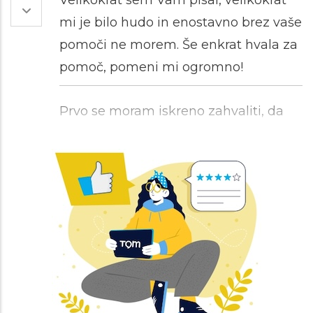
Velikokrat sem Vam pisal, velikokrat
mi je bilo hudo in enostavno brez vaše
pomoči ne morem. Še enkrat hvala za
pomoč, pomeni mi ogromno!
Prvo se moram iskreno zahvaliti, da
ste prebrali in odgovorili. Mislim, prvič
sem dobila tako iskren odgovor, zato
res hvala! O svojih težavah težko
spregovorim, zelo lažje mi je pisat in
to svetovanje mi je zelo všeč. Še
enkrat iskrena hvala za vaš čas in
predvsem poslušnost.
Hvala za vaš odgovor :). In spodbudne