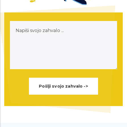
besede. Ja bilo je kar dovolj neprijetno
ampak kot ste rekli takšne stvari na
Napiši
srečo minejo. Še enkrat hvala vaše
svojo
spodbudne besede, si bom nekam
zahvalo
zapisala da ne pozabim. Ste super
svetovalnica in prostovoljci :) Lepo vas
pozdravljam in želim prelepe jesenske
dni :). Hvalaa!!
Spoštovani, danes sem bila na klicu z
eno izmed vaših svetovalk. Hotela
sem se samo še zahvalit za vso
pomoč in razumevanje. Popolnoma
ste mi spremenili dan na bolje in