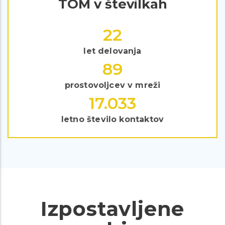
TOM v številkah
30
let delovanja
121
prostovoljcev v mreži
22.849
letno število kontaktov
Izpostavljene