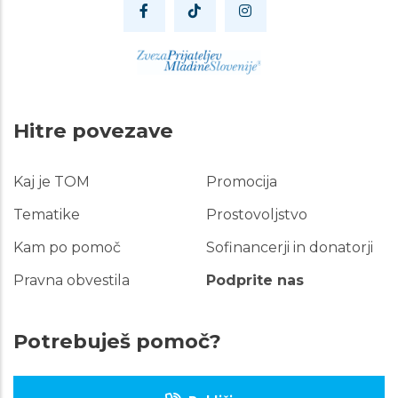
Hitre povezave
Kaj je TOM
Promocija
Hitre
povezave
Tematike
Prostovoljstvo
Kam po pomoč
Sofinancerji in donatorji
Pravna obvestila
Podprite nas
Potrebuješ pomoč?